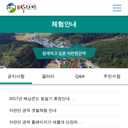
체험안내
공지사항
갤러리
Q&A
주민수첩
2017년 해상콘도 동절기 휴장안내 …
자란만 권역 갯벌체험 안내
자란만 권역 홈페이지가 새롭게 단장하…