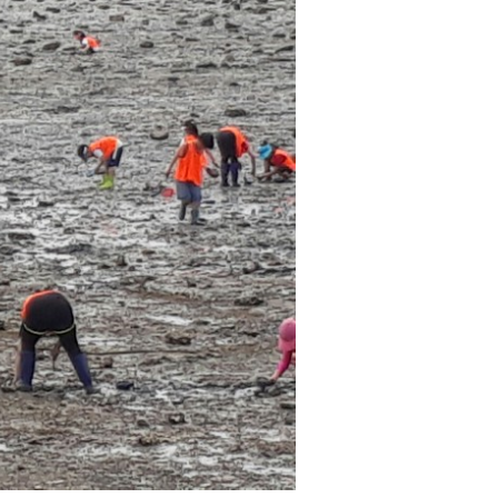
관광지소개
공지사항
특산물소개
갤러리
축제소개
Q&A
주민수첩