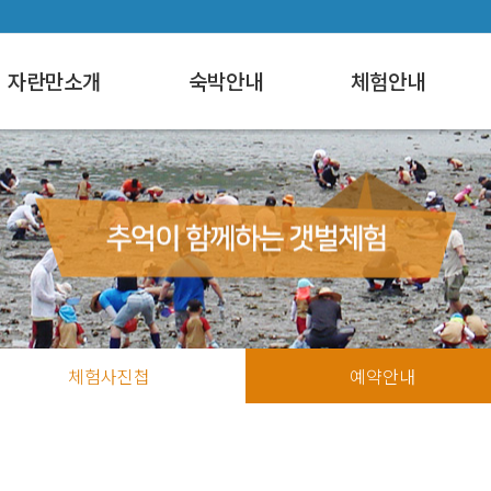
자란만소개
숙박안내
체험안내
체험사진첩
예약안내