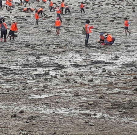
인사말
시설소개
체험소개
마을소개
예약안내
체험사진첩
일반현황
숙박문의
예약안내
BI소개
체험후기
오시는 길