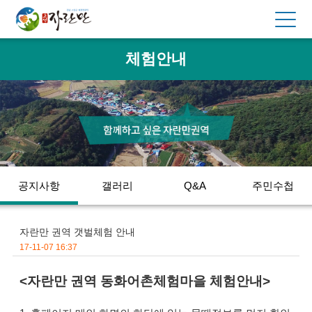
체험안내
공지사항
갤러리
Q&A
주민수첩
자란만 권역 갯벌체험 안내
17-11-07 16:37
본문
<자란만 권역 동화어촌체험마을 체험안내>